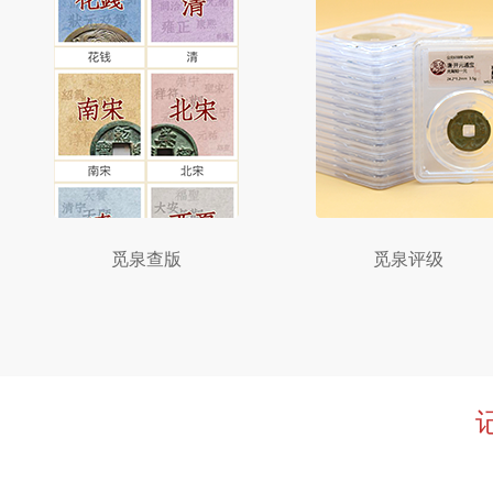
觅泉查版
觅泉评级